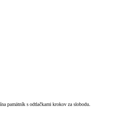
mína pamätník s odtlačkami krokov za slobodu.