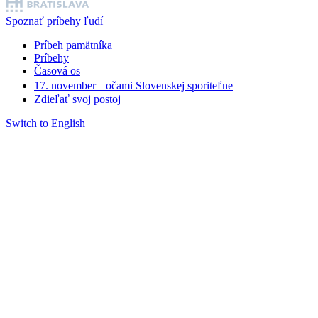
Spoznať príbehy ľudí
Príbeh pamätníka
Príbehy
Časová os
17. november očami Slovenskej sporiteľne
Zdieľať svoj postoj
Switch to English