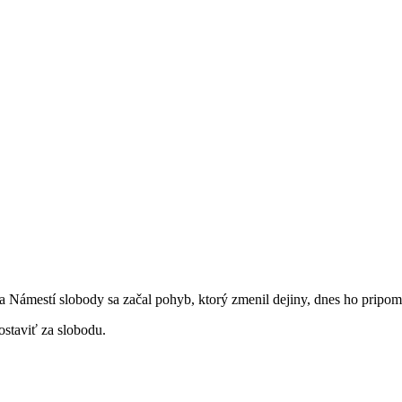
Na Námestí slobody sa začal pohyb, ktorý zmenil dejiny, dnes ho pripo
postaviť za slobodu.