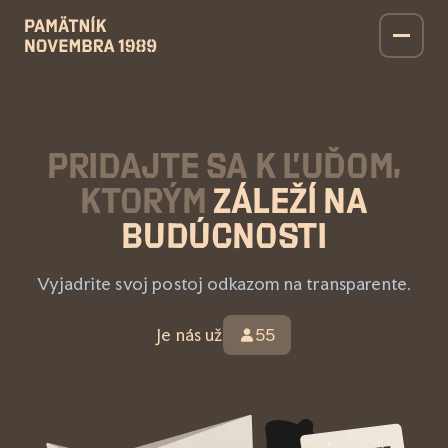
Pridajte sa k ľuďom,
ktorým
záleží na
budúcnosti
Vyjadrite svoj postoj odkazom na transparente.
Je nás už
55